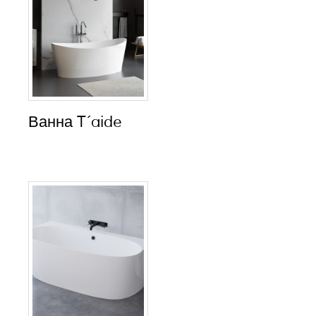
Ванна T´aide