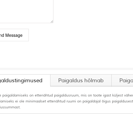
galdustingimused
Paigaldus hõlmab
Paiga
e paigaldamiseks on ettenähtud paigaldusruum, mis on toote igast küljest vähema
damiseks ei ole minimaalset ettenähtud ruumi on paigaldajal õigus paigalduses
dussummast.