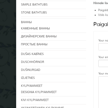
Hinnale li
SIMPLE BATHTUBS
Paigald
STONE BATHTUBS
Võib li
BАННЫ
Paiga
KАМЕННЫЕ ВАННЫ
ДИЗАЙНЕРСКИЕ ВАННЫ
Your n
ПРОСТЫЕ ВАННЫ
DUŠAS KABĪNES
Your e
DUSCHHÖRNOR
DUŠINURGAD
Your m
IZLIETNES
KYLPYAMMEET
DESIGNIA KYLPYAMMEET
KIVI KYLPYAMMEET