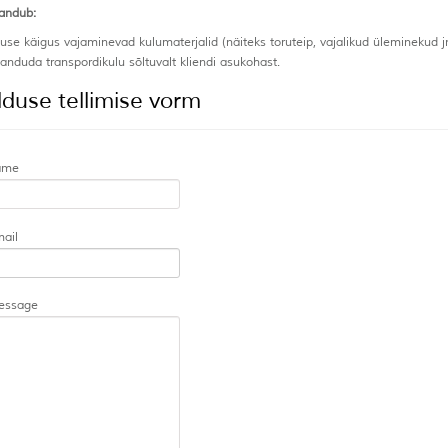
sandub:
use käigus vajaminevad kulumaterjalid (näiteks toruteip, vajalikud üleminekud j
sanduda transpordikulu sõltuvalt kliendi asukohast.
lduse tellimise vorm
ame
mail
essage