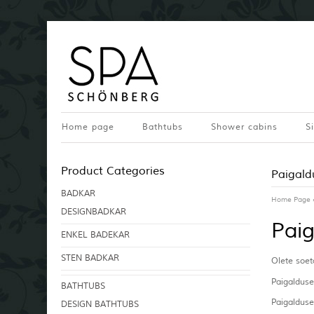
Home page
Bathtubs
Shower cabins
S
Product Categories
Paigald
BADKAR
Home Page
DESIGNBADKAR
Paig
ENKEL BADEKAR
STEN BADKAR
Olete soet
Paigalduse
BATHTUBS
Paigalduse
DESIGN BATHTUBS