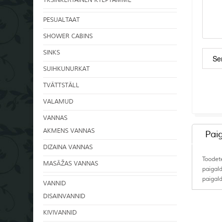
YKSINKERTAINEN KYLPYAMME
PESUALTAAT
SHOWER CABINS
SINKS
SUIHKUNURKAT
TVÄTTSTÄLL
VALAMUD
VANNAS
AKMENS VANNAS
Pai
DIZAINA VANNAS
Toodet
MASĀŽAS VANNAS
paigal
paigal
VANNID
DISAINVANNID
KIVIVANNID