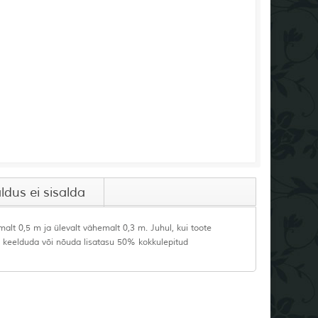
ldus ei sisalda
lt 0,5 m ja ülevalt vähemalt 0,3 m. Juhul, kui toote
t keelduda või nõuda lisatasu 50% kokkulepitud