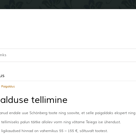
inks
us
›
Paigaldus
alduse tellimine
anud endale uue Schönberg toote ning soovite, et selle paigaldaks ekspert nin
 tellimiseks palun täitke allolev vorm ning võtame Teiega ise ühendust.
 ligikaudsed hinnad on vahemikus 55 – 155 €, sõltuvalt tootest.