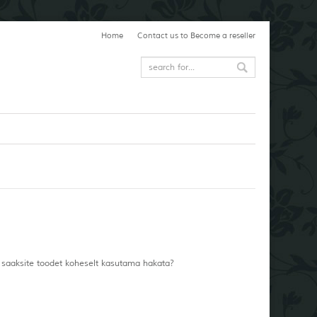
Home
Contact us to Become a reseller
g saaksite toodet koheselt kasutama hakata?