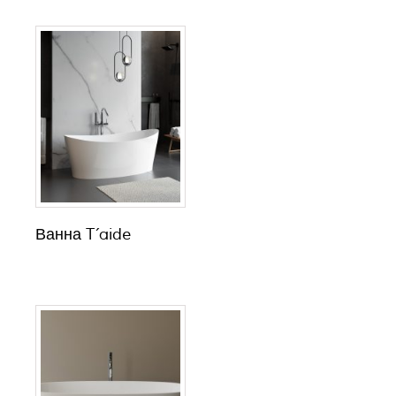
Ванна T´aide