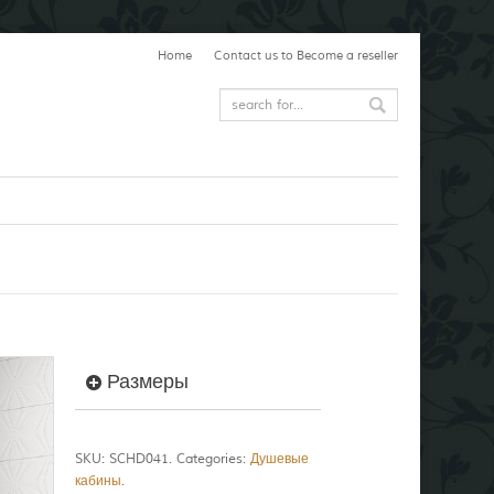
Home
Contact us to Become a reseller
Размеры
SKU:
SCHD041
.
Categories:
Душевые
кабины
.