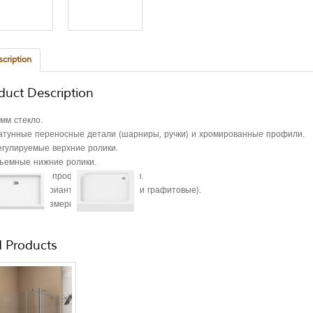
cription
duct Description
 мм стекло.
атунные переносные детали (шарниры, ручки) и хромированные профили.
егулируемые верхние ролики.
ъемные нижние ролики.
егулируемые профили от 2 до 3 см.
азличные варианты стекла (яркие и графитовые).
азличные размеры.
d Products