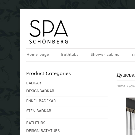
Home page
Bathtubs
Shower cabins
S
Product Categories
Душевая
BADKAR
Home
/
Душ
DESIGNBADKAR
ENKEL BADEKAR
STEN BADKAR
BATHTUBS
DESIGN BATHTUBS