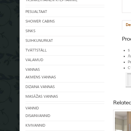
YKSINKERTAINEN KYLPYAMME
PESUALTAAT
SHOWER CABINS
Des
SINKS
Pro
SUIHKUNURKAT
5
TVÄTTSTÄLL
Л
VALAMUD
Р
С
VANNAS
Р
AKMENS VANNAS
Р
Р
DIZAINA VANNAS
MASĀŽAS VANNAS
Relate
VANNID
DISAINVANNID
KIVIVANNID