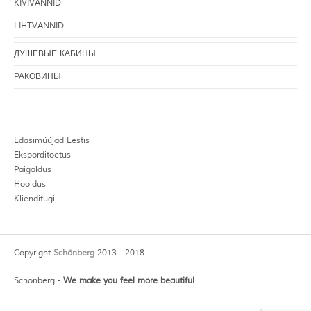
KIVIVANNID
LIHTVANNID
ДУШЕВЫЕ КАБИНЫ
РАКОВИНЫ
Edasimüüjad Eestis
Eksporditoetus
Paigaldus
Hooldus
Klienditugi
Copyright
Schönberg
2013 - 2018
Schönberg -
We make you feel more beautiful