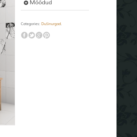
Mõõdud
Categories:
Dušinurgad
.