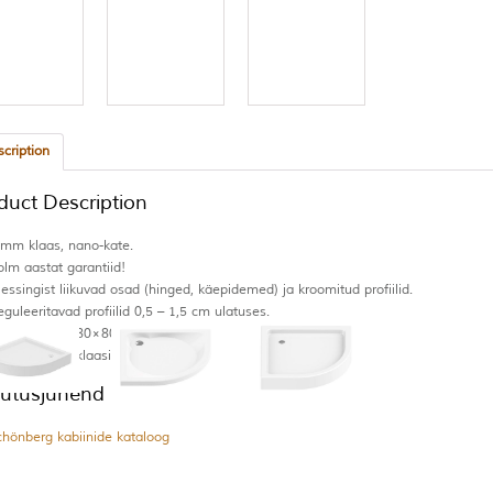
cription
duct Description
 mm klaas, nano-kate.
olm aastat garantiid!
essingist liikuvad osad (hinged, käepidemed) ja kroomitud profiilid.
guleeritavad profiilid 0,5 – 1,5 cm ulatuses.
aks suurust (80×80 ja 90×90 cm).
ks erinevat klaasi (kirgas ja grafiit).
utusjuhend
chönberg kabiinide kataloog