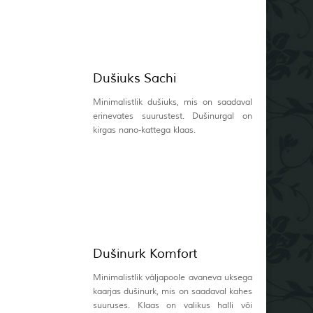
Dušiuks Sachi
Minimalistlik dušiuks, mis on saadaval
erinevates suurustest. Dušinurgal on
kirgas nano-kattega klaas.
Dušinurk Komfort
Minimalistlik väljapoole avaneva uksega
kaarjas dušinurk, mis on saadaval kahes
suuruses. Klaas on valikus halli või