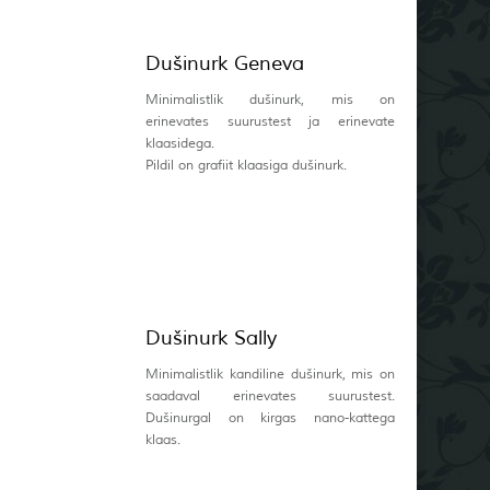
Dušinurk Geneva
Minimalistlik dušinurk, mis on
erinevates suurustest ja erinevate
klaasidega.
Pildil on grafiit klaasiga dušinurk.
Dušinurk Sally
Minimalistlik kandiline dušinurk, mis on
saadaval erinevates suurustest.
Dušinurgal on kirgas nano-kattega
klaas.