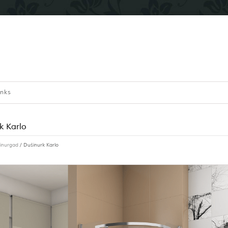
inks
k Karlo
inurgad
/ Dušinurk Karlo