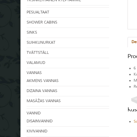
YKSINKERTAINEN KYLPYAMME
PESUALTAAT
SHOWER CABINS
SINKS
Des
SUIHKUNURKAT
TVÄTTSTÄLL
Pro
VALAMUD
6
VANNAS
K
M
AKMENS VANNAS
Re
DIZAINA VANNAS
K
Ka
MASĀŽAS VANNAS
Kas
VANNID
DISAINVANNID
S
KIVIVANNID