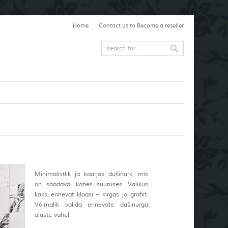
Home
Contact us to Become a reseller
Minimalistlik ja kaarjas dušinurk, mis
on saadaval kahes suuruses. Valikus
kaks erinevat klaasi – kirgas ja grafiit.
Võimalik valida erinevate dušinurga
aluste vahel.