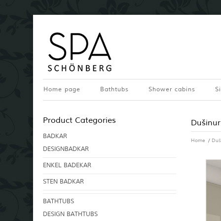
Home page
Bathtubs
Shower cabins
S
Product Categories
Dušinur
BADKAR
Home
/
Duš
DESIGNBADKAR
ENKEL BADEKAR
STEN BADKAR
BATHTUBS
DESIGN BATHTUBS