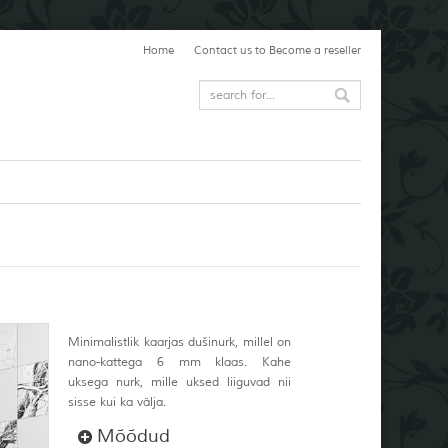
Home
Contact us to Become a reseller
Minimalistlik kaarjas dušinurk, millel on
nano-kattega 6 mm klaas. Kahe
uksega nurk, mille uksed liiguvad nii
sisse kui ka välja.
Mõõdud