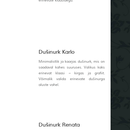
erinevate klaasidega.
Dušinurk Karlo
Minimalistlik ja kaarjas dušinurk, mis on
saadaval kahes suuruses. Valikus kaks
erinevat klaasi – kirgas ja grafiit.
Võimalik valida erinevate dušinurga
aluste vahel.
Dušinurk Renata