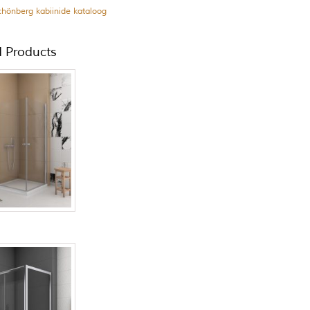
chönberg kabiinide kataloog
d Products