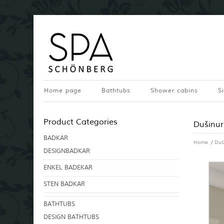
Home page
Bathtubs
Shower cabins
S
Product Categories
Dušinur
BADKAR
Home
/
Duš
DESIGNBADKAR
ENKEL BADEKAR
STEN BADKAR
BATHTUBS
DESIGN BATHTUBS