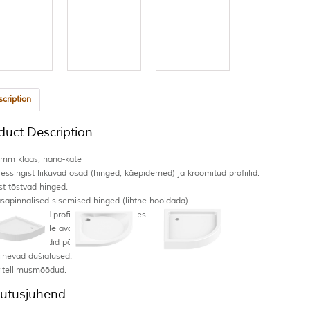
cription
duct Description
 mm klaas, nano-kate
essingist liikuvad osad (hinged, käepidemed) ja kroomitud profiilid.
st tõstvad hinged.
asapinnalised sisemised hinged (lihtne hooldada).
guleeritavad profiilid 1,5 cm ulatuses.
õlemale poole avatav uks.
eetõkketihendid põrandale.
rinevad dušialused.
ritellimusmõõdud.
utusjuhend