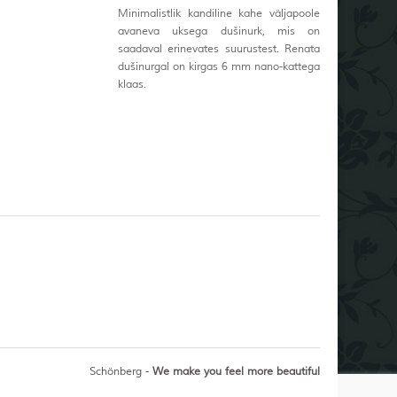
Minimalistlik kandiline kahe väljapoole
avaneva uksega dušinurk, mis on
saadaval erinevates suurustest. Renata
dušinurgal on kirgas 6 mm nano-kattega
klaas.
Schönberg -
We make you feel more beautiful