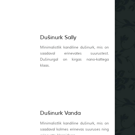
Dušinurk Sally
Minimalistlik kandiline dušinurk, mis on
saadaval erinevates suurustest.
Dušinurgal on kirgas nano-kattega
klaas.
Dušinurk Vanda
Minimalistlik kandiline dušinurk, mis on
saadaval kolmes erinevas suuruses ning