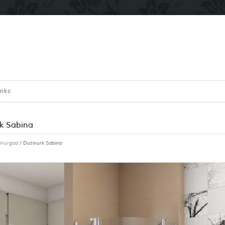
inks
k Sabina
inurgad
/ Dušinurk Sabina