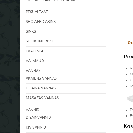
YKSINKERTAINEN KYLPYAMME
PESUALTAAT
SHOWER CABINS
SINKS
SUIHKUNURKAT
Des
TVÄTTSTÄLL
Pro
VALAMUD
6
VANNAS
M
AKMENS VANNAS
U
T
DIZAINA VANNAS
Re
M
MASĀŽAS VANNAS
V
E
VANNID
E
DISAINVANNID
Kas
KIVIVANNID