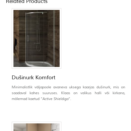
Related Products
Dušinurk Komfort
Minimalistlik väljapoole avaneva uksega kaarjas dušinurk, mis on
saadaval kahes suuruses. Klaas on valikus halli või kirkana,
mõlemad kaetud “
Active Shieldiga
“.