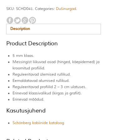
SKU:
SCHD041
.
Categories:
Dušinurgad
.
Description
Product Description
5 mm klaas.
Messingist liikuvad osad (hinged, käepidemed) ja
kroomitud profiilid.
Reguleeritavad ülemised rullikud.
Eemaldatavad alumised rullikud.
Reguleeritavad profiilid 2 – 3 cm ulatuses.
Erinevad klaasivalikud (kirgas ja grafiit).
Erinevad mõõdud.
Kasutusjuhend
Schönberg kabiinide kataloog